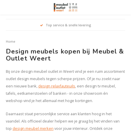
Hoofdmenu / woonmeubelen
Hoofdmenu 
Hoofdmenu 
Hoofdmenu 
Top service & snelle levering
Woonmeubelen
Home
Banken
outle
Outle
Design meubels kopen bij Meubel &
Outle
Hoekt
Outle
Outlet Weert
Relaxstoelen
outle
Bij onze design meubel outlet in Weert vind je een ruim assortiment
Dressoirs
outlet design meubels tegen scherpe prijzen. Of je nu zoekt naar
een nieuwe bank,
design relaxfauteuils
, een design tv meubel,
Eetkamerstoelen
tafels, eetkamerstoelen of banken - in onze showroom én
webshop vind je het allemaal met hoge kortingen.
Eetkamertafels
Daarnaast staat persoonlijke service aan klanten hoog in het
Fauteuils
vaandel. Als officieel dealer helpen we je graag bij het vinden van
top
design meubel merken
voor jouw interieur. Ontdek onze