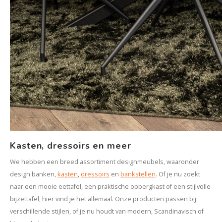
Kasten, dressoirs en meer
We hebben een breed assortiment designmeubels, waaronder
design banken,
kasten
,
dressoirs
en
bankstellen
. Of je nu zoekt
naar een mooie eettafel, een praktische opbergkast of een stijlvolle
bijzettafel, hier vind je het allemaal. Onze producten passen bij
verschillende stijlen, of je nu houdt van modern, Scandinavisch of