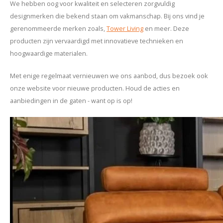
We hebben oog voor kwaliteit en selecteren zorgvuldig
designmerken die bekend staan om vakmanschap. Bij ons vind je
gerenommeerde merken zoals
,
Tower Living
en meer. Deze
producten zijn vervaardigd met innovatieve technieken en
hoogwaardige materialen.
Met enige regelmaat vernieuwen we ons aanbod, dus bezoek ook
onze website voor nieuwe producten. Houd de acties en
aanbiedingen in de gaten - want op is op!