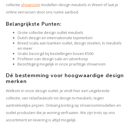
Kasten
collectie
showroom
modellen design meubels in Weert of laat je
online verrassen door ons ruime aanbod.
Salontafels
Belangrijkste Punten:
Tv-meubelen
Grote collectie design outlet meubels
Dutch design en internationale topmerken
Breed scala aan banken outlet, design stoelen, tv meubels
Barkrukken
en meer
Gratis bezorgd bij bestellingen boven €500
Profiteer van design sale en uitverkoop
Eetkamerbanken
Bezichtiging mogelijk in onze prachtige showroom
Dé bestemming voor hoogwaardige design
merken
Welkom in onze design outlet. Je vindt hier een uitgebreide
collectie, van relaxfauteuils tot design tv-meubels, tegen
aantrekkelijke prijzen. Ontvang korting op showroommodellen en
outlet producten die je woning verfraaien. We zijn trots op ons
assortiment en levering is altijd mogelijk.