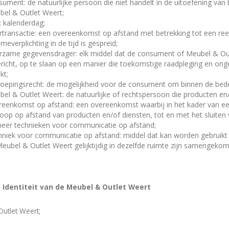
ument: de natuurlijke persoon die niet handelt in de uitoefening va
el & Outlet Weert;
 kalenderdag;
transactie: een overeenkomst op afstand met betrekking tot een ree
meverplichting in de tijd is gespreid;
zame gegevensdrager: elk middel dat de consument of Meubel & Outle
ericht, op te slaan op een manier die toekomstige raadpleging en on
kt;
oepingsrecht: de mogelijkheid voor de consument om binnen de beden
el & Outlet Weert: de natuurlijke of rechtspersoon die producten e
eenkomst op afstand: een overeenkomst waarbij in het kader van e
oop op afstand van producten en/of diensten, tot en met het sluite
eer technieken voor communicatie op afstand;
niek voor communicatie op afstand: middel dat kan worden gebruikt
eubel & Outlet Weert gelijktijdig in dezelfde ruimte zijn samengeko
 - Identiteit van de Meubel & Outlet Weert
utlet Weert;