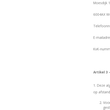
Moesdijk 
6004AX W
Telefoon
E-mailadr
KvK-numm
Artikel 3
1.
Deze al
op afstan
Voo
gest