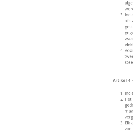
alge
wor
Indi
afst
ges
gege
waa
elek
Voor
twee
stee
Artikel 4
Indi
Het 
gede
maak
verg
Elk 
van 