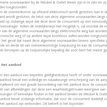
mene voorwaarden bij de Meubel & Outlet Weert zijn in te zien en z
den toegezonden.
en de overeenkomst op afstand elektronisch wordt gesloten, kan in a
and wordt gesloten, de tekst van deze algemene voorwaarden langs 
teld op zodanige wijze dat deze door de consument op een eenvoud
vensdrager. Indien dit redelijkerwijs niet mogelijk is, zal voordat
r van de algemene voorwaarden langs elektronische weg kan worden
tronische weg of op andere wijze kosteloos zullen worden toegezon
 het geval dat naast deze algemene voorwaarden tevens specifieke p
de en derde lid van overeenkomstige toepassing en kan de consumen
ds beroepen op de toepasselijke bepaling die voor hem het meest gun
 - Het aanbod
en een aanbod een beperkte geldigheidsduur heeft of onder voorwaard
aanbod bevat een volledige en nauwkeurige omschrijving van de aang
tailleerd om een goede beoordeling van het aanbod door de consume
t van afbeeldingen zijn deze een waarheidsgetrouwe weergave van 
issingen of kennelijke fouten in het aanbod binden de Meubel & Outle
aanbod bevat zodanige informatie, dat voor de consument duidelijk is 
het aanbod zijn verbonden. Dit betreft in het bijzonder: