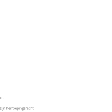
en:
ijn herroepingsrecht;