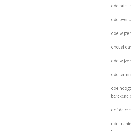
o
de prijs i
o
de eventu
o
de wijze
o
het al da
o
de wijze 
o
de termi
o
de hoogt
berekend o
o
of de ov
o
de manie