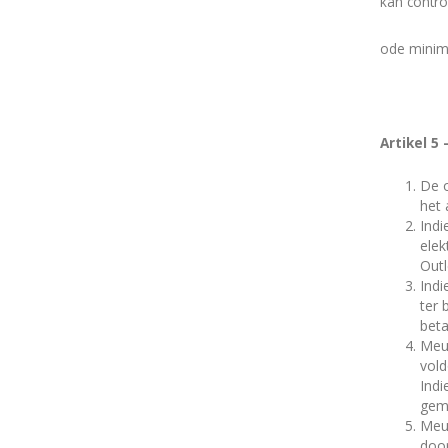
kan contro
o
de minim
Artikel 5
De o
het 
Indi
elek
Outl
Indi
ter 
beta
Meub
vold
Indi
gemo
Meub
doo