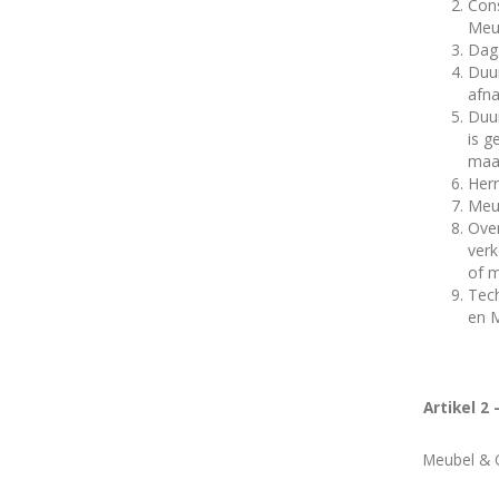
Cons
Meub
Dag:
Duur
afna
Duur
is g
maa
Herr
Meub
Over
verk
of m
Tech
en M
Artikel 2
Meubel & O