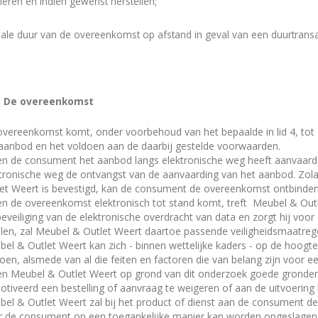
leren en indien gewenst herstellen;
ale duur van de overeenkomst op afstand in geval van een duurtransa
 - De overeenkomst
vereenkomst komt, onder voorbehoud van het bepaalde in lid 4, to
aanbod en het voldoen aan de daarbij gestelde voorwaarden.
en de consument het aanbod langs elektronische weg heeft aanvaard,
tronische weg de ontvangst van de aanvaarding van het aanbod. Zol
et Weert is bevestigd, kan de consument de overeenkomst ontbinden
en de overeenkomst elektronisch tot stand komt, treft Meubel & Ou
beveiliging van de elektronische overdracht van data en zorgt hij vo
len, zal Meubel & Outlet Weert daartoe passende veiligheidsmaatreg
el & Outlet Weert kan zich - binnen wettelijke kaders - op de hoogte
oen, alsmede van al die feiten en factoren die van belang zijn voo
en Meubel & Outlet Weert op grond van dit onderzoek goede gronden 
tiveerd een bestelling of aanvraag te weigeren of aan de uitvoering
el & Outlet Weert zal bij het product of dienst aan de consument de 
r de consument op een toegankelijke manier kan worden opgeslage