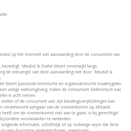
ctie.
t stand op het moment van aanvaarding door de consument van
 bevestigt Meubel & Outlet Weert onverwijld langs
ang de ontvangst van deze aanvaarding niet door Meubel &
.
tlet Weert passende technische en organisatorische maatregelen
or een veilige webomgeving. Indien de consument elektronisch kan
elen in acht nemen.
 stellen of de consument aan zijn betalingsverplichtingen kan
r een verantwoord aangaan van de overeenkomst op afstand.
heeft om de overeenkomst niet aan te gaan, is hij gerechtigd
 bijzondere voorwaarden te verbinden.
volgende informatie, schriftelijk of op zodanige wijze dat deze
n op een duurzame gegevensdrager, meesturen: