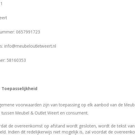
11
eert
nummer: 0657991723
es:
info@meubeloutletweert.nl
er: 58160353
 - Toepasselijkheid
gemene voorwaarden zijn van toepassing op elk aanbod van de Meube
d tussen Meubel & Outlet Weert en consument.
rdat de overeenkomst op afstand wordt gesloten, wordt de tekst v
eld. Indien dit redelijkerwijs niet mogelijk is, zal voordat de over