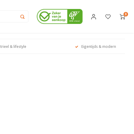
0
trieel & lifestyle
Eigentijds & modern