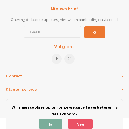
Kasten
Nieuwsbrief
Ontvang de laatste updates, nieuws en aanbiedingen via email
Salontafels
Tv-meubelen
Volg ons
Barkrukken
Eetkamerbanken
Contact
Klantenservice
Mijn account
Wij slaan cookies op om onze website te verbeteren. Is
dat akkoord?
Ja
Nee