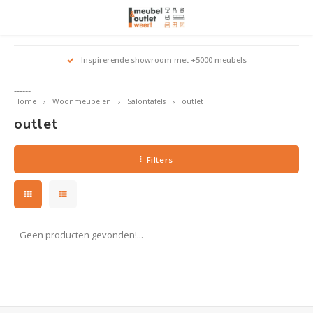
Hoofdmenu / woonmeubelen
Hoofdmenu 
Hoofdmenu 
Hoofdmenu 
Inspirerende showroom met +5000 meubels
Woonmeubelen
------
Home
Woonmeubelen
Salontafels
outlet
Banken
outle
Outle
outlet
Outle
Hoekt
Outle
Relaxstoelen
Filters
outle
Dressoirs
Eetkamerstoelen
Geen producten gevonden!...
Eetkamertafels
Fauteuils