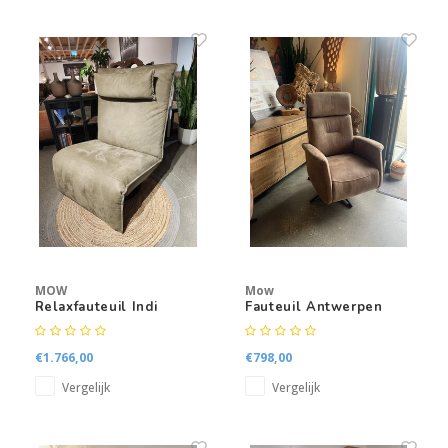
Kasten
Salontafels
Tv-meubelen
Barkrukken
Eetkamerbanken
MOW
Mow
Relaxfauteuil Indi
Fauteuil Antwerpen
€1.766,00
€798,00
Vergelijk
Vergelijk