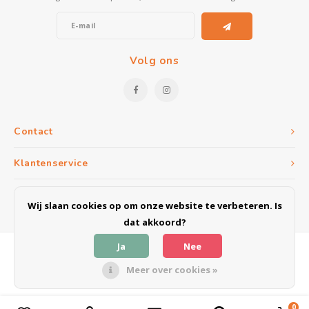
Volg ons
Contact
Klantenservice
Mijn account
Wij slaan cookies op om onze website te verbeteren. Is
dat akkoord?
Ja
Nee
Meer over cookies »
© Copyright 2026 Meubel & Outlet Weert - Powered by
Lightspeed
- Theme
by
Shopmonkey
0