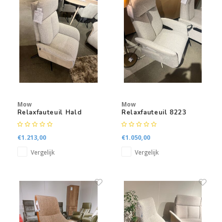
Mow
Mow
Relaxfauteuil Hald
Relaxfauteuil 8223
€1.213,00
€1.050,00
Vergelijk
Vergelijk