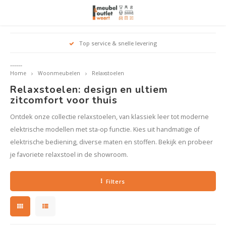
Hoofdmenu / woonmeubelen
Hoofdmenu 
Hoofdmenu 
Hoofdmenu 
Top service & snelle levering
Woonmeubelen
------
Home
Woonmeubelen
Relaxstoelen
Banken
outle
Outle
Relaxstoelen: design en ultiem
Outle
Hoekt
Outle
zitcomfort voor thuis
outle
Relaxstoelen
Ontdek onze collectie relaxstoelen, van klassiek leer tot moderne
elektrische modellen met sta-op functie. Kies uit handmatige of
elektrische bediening, diverse maten en stoffen. Bekijk en probeer
Dressoirs
je favoriete relaxstoel in de showroom.
Eetkamerstoelen
Filters
Eetkamertafels
Fauteuils