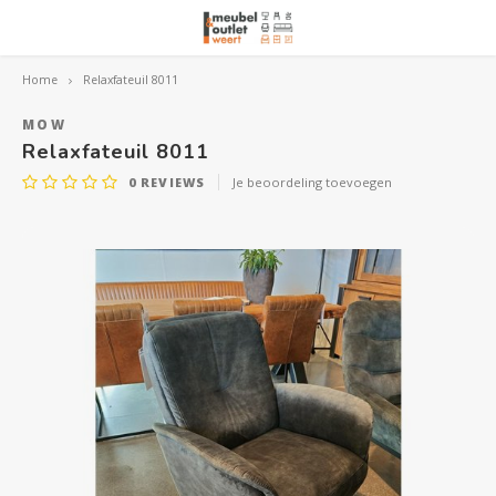
Home
Relaxfateuil 8011
Hoofdmenu / woonmeubelen
Hoofdmenu 
Hoofdmenu 
Hoofdmenu 
Woonmeubelen
MOW
Relaxfateuil 8011
0
REVIEWS
Je beoordeling toevoegen
Banken
outle
Outle
Outle
Hoekt
Outle
Relaxstoelen
outle
Dressoirs
Eetkamerstoelen
Eetkamertafels
Fauteuils