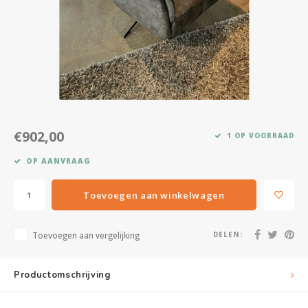
Kasten
Salontafels
Tv-meubelen
Barkrukken
€902,00
1 OP VOORRAAD
Eetkamerbanken
OP AANVRAAG
Toevoegen aan winkelwagen
Toevoegen aan vergelijking
DELEN:
Productomschrijving