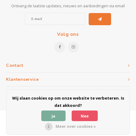
Ontvang de laatste updates, nieuws en aanbiedingen via email
Volg ons
Contact
Klantenservice
Mijn account
Wij slaan cookies op om onze website te verbeteren. Is
dat akkoord?
Ja
Nee
Meer over cookies »
© Copyright 2026 Meubel & Outlet Weert - Powered by
Lightspeed
- Theme
by
Shopmonkey