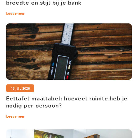
breedte en stijl bij je bank
Kasten
Lees meer
Salontafels
Tv-meubelen
Barkrukken
Eetkamerbanken
13 JUL 2026
Eettafel maattabel: hoeveel ruimte heb je
nodig per persoon?
Lees meer