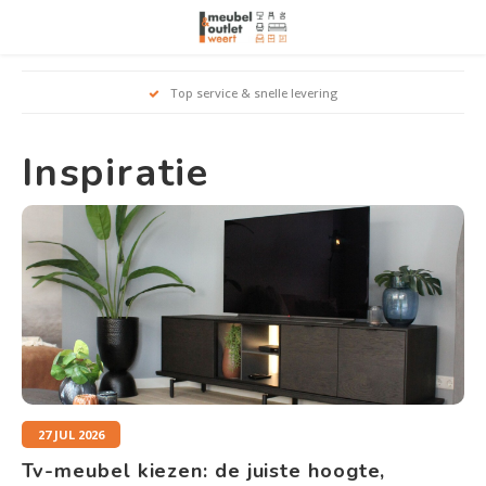
Hoofdmenu / woonmeubelen
Hoofdmenu 
Hoofdmenu 
Hoofdmenu 
Top service & snelle levering
Woonmeubelen
Inspiratie
Banken
outle
Outle
Outle
Hoekt
Outle
Relaxstoelen
outle
Dressoirs
Eetkamerstoelen
Eetkamertafels
27 JUL 2026
Fauteuils
Tv-meubel kiezen: de juiste hoogte,