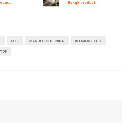
roduct
Bekijk product
G
LEER
MANUELE BEDIENING
RELAXFAUTEUIL
STOF