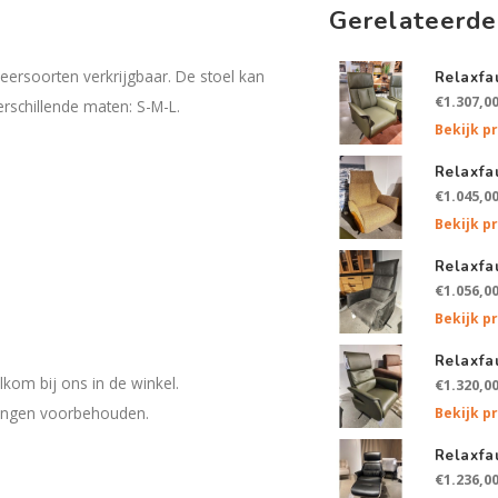
Gerelateerde
leersoorten verkrijgbaar. De stoel kan
Relaxfa
€1.307,0
erschillende maten: S-M-L.
Bekijk p
Relaxfa
€1.045,0
Bekijk p
Relaxfa
€1.056,0
Bekijk p
Relaxfa
lkom bij ons in de winkel.
€1.320,0
eringen voorbehouden.
Bekijk p
Relaxfa
€1.236,0