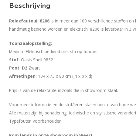
Beschrijving
Relaxfauteuil 8206
is in meer dan 100 verschillende stoffen en 
handmatig bediend worden en elektrisch. 8206 is leverbaar in 3 v
Toonzaalopstelling:
Medium Elektrisch bediend met sta op functie.
Stof:
Oasis Shell 9832
Poot: D2
Zwart
Afmetingen:
104 x 73 x 80 cm ( h x b x d)
Prijs is van de relaxfauteuil zoals die in showroom staat.
Voor meer informatie en de stof/leren stalen bent u van harte we
Alle maten zijn bij benadering, technische en stylistische verand
Typefouten voorbehouden.
Kom langs in onze showroom in Weert