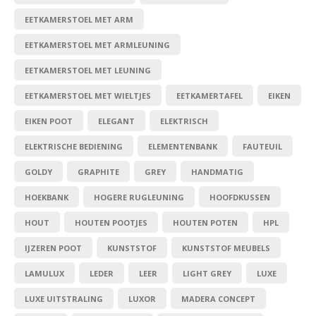
Kasten
EETKAMERSTOEL MET ARM
Salontafels
EETKAMERSTOEL MET ARMLEUNING
EETKAMERSTOEL MET LEUNING
Tv-meubelen
EETKAMERSTOEL MET WIELTJES
EETKAMERTAFEL
EIKEN
Barkrukken
EIKEN POOT
ELEGANT
ELEKTRISCH
ELEKTRISCHE BEDIENING
ELEMENTENBANK
FAUTEUIL
Eetkamerbanken
GOLDY
GRAPHITE
GREY
HANDMATIG
HOEKBANK
HOGERE RUGLEUNING
HOOFDKUSSEN
HOUT
HOUTEN POOTJES
HOUTEN POTEN
HPL
IJZEREN POOT
KUNSTSTOF
KUNSTSTOF MEUBELS
LAMULUX
LEDER
LEER
LIGHT GREY
LUXE
LUXE UITSTRALING
LUXOR
MADERA CONCEPT