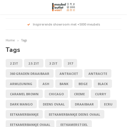
Hoofdmenu / woonmeubelen
Hoofdmenu 
Hoofdmenu 
Hoofdmenu 
Inspirerende showroom met +5000 meubels
Woonmeubelen
Home
Tags
Banken
outle
Outle
Tags
Outle
Hoekt
Outle
Relaxstoelen
2 ZIT
2.5 ZIT
3 ZIT
317
outle
360 GRADEN DRAAIBAAR
ANTRACIET
ANTRACITE
Dressoirs
ARMLEUNING
ASH
BANK
BEIGE
BLACK
Eetkamerstoelen
CARAMEL BROWN
CHICAGO
CREME
CURRY
Eetkamertafels
DARK MANGO
DEENS OVAAL
DRAAIBAAR
ECRU
EETKAMERBANKJE
EETKAMERBANKJE DEENS OVAAL
Fauteuils
EETKAMERBANKJE OVAAL
EETKAMERSTOEL