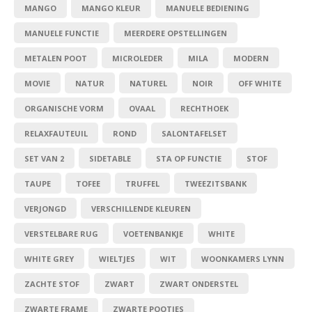
MANGO
MANGO KLEUR
MANUELE BEDIENING
MANUELE FUNCTIE
MEERDERE OPSTELLINGEN
METALEN POOT
MICROLEDER
MILA
MODERN
MOVIE
NATUR
NATUREL
NOIR
OFF WHITE
ORGANISCHE VORM
OVAAL
RECHTHOEK
RELAXFAUTEUIL
ROND
SALONTAFELSET
SET VAN 2
SIDETABLE
STA OP FUNCTIE
STOF
TAUPE
TOFEE
TRUFFEL
TWEEZITSBANK
VERJONGD
VERSCHILLENDE KLEUREN
VERSTELBARE RUG
VOETENBANKJE
WHITE
WHITE GREY
WIELTJES
WIT
WOONKAMERS LYNN
ZACHTE STOF
ZWART
ZWART ONDERSTEL
ZWARTE FRAME
ZWARTE POOTJES