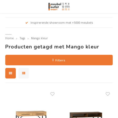
Hoofdmenu / woonmeubelen
Hoofdmenu 
Hoofdmenu 
Hoofdmenu 
Inspirerende showroom met +5000 meubels
Woonmeubelen
------
Home
Tags
Mango kleur
Banken
outle
Outle
Producten getagd met Mango kleur
Outle
Hoekt
Outle
Relaxstoelen
Filters
outle
Dressoirs
Eetkamerstoelen
Eetkamertafels
Fauteuils