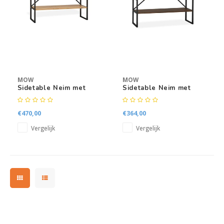
Kasten
Salontafels
Tv-meubelen
MOW
MOW
Barkrukken
Sidetable Neim met
Sidetable Neim met
lades
open vakken
Eetkamerbanken
€470,00
€364,00
Vergelijk
Vergelijk