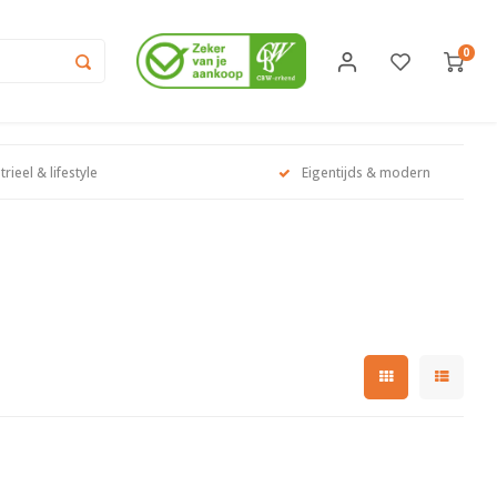
0
trieel & lifestyle
Eigentijds & modern