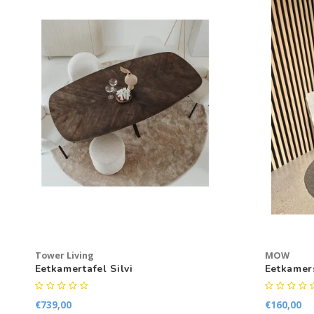
Tower Living
MOW
Eetkamertafel Silvi
Eetkamer
€739,00
€160,00