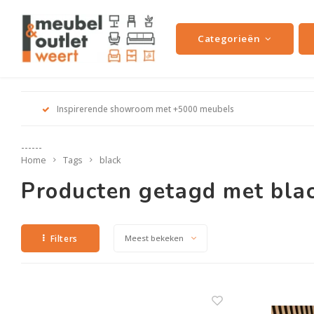
Categorieën
Inspirerende showroom met +5000 meubels
------
Home
Tags
black
Producten getagd met bla
Filters
Meest bekeken