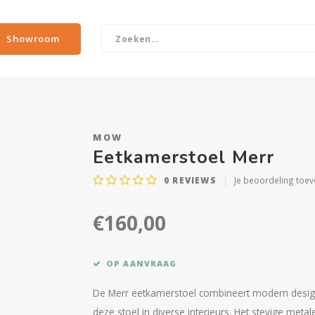
Showroom
MOW
Eetkamerstoel Merr
0
REVIEWS
Je beoordeling toe
€160,00
OP AANVRAAG
De Merr eetkamerstoel combineert modern design
deze stoel in diverse interieurs. Het stevige meta