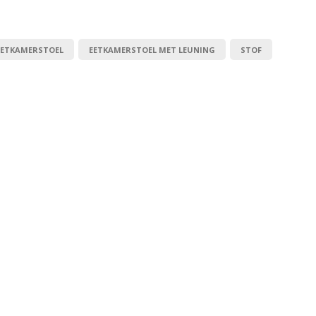
EETKAMERSTOEL
EETKAMERSTOEL MET LEUNING
STOF