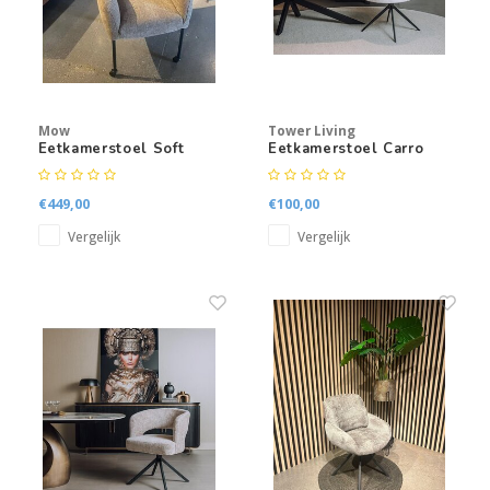
Mow
Tower Living
Eetkamerstoel Soft
Eetkamerstoel Carro
€449,00
€100,00
Vergelijk
Vergelijk