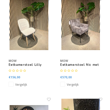
MOW
MOW
Eetkamerstoel Lilly
Eetkamerstoel Nic met
armleuning
€156,00
€570,00
Vergelijk
Vergelijk