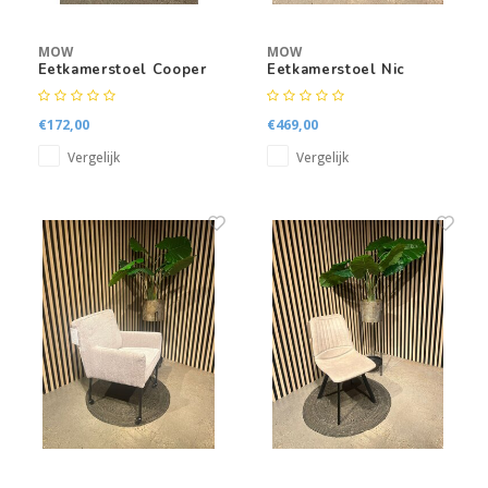
MOW
MOW
Eetkamerstoel Cooper
Eetkamerstoel Nic
€172,00
€469,00
Vergelijk
Vergelijk