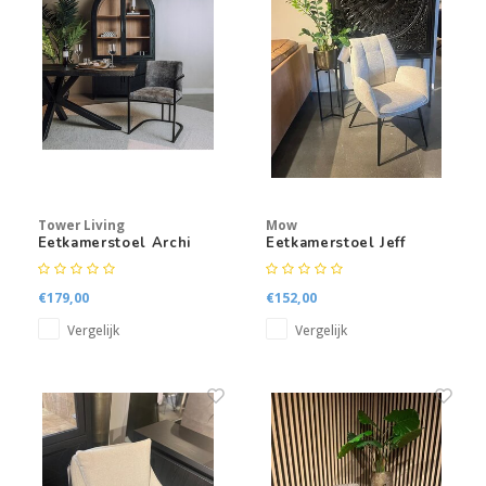
Tower Living
Mow
Eetkamerstoel Archi
Eetkamerstoel Jeff
met armleuning
€179,00
€152,00
Vergelijk
Vergelijk