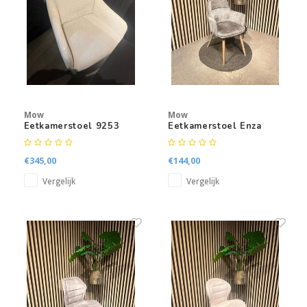
Mow
Mow
Eetkamerstoel 9253
Eetkamerstoel Enza
€345,00
€144,00
Vergelijk
Vergelijk