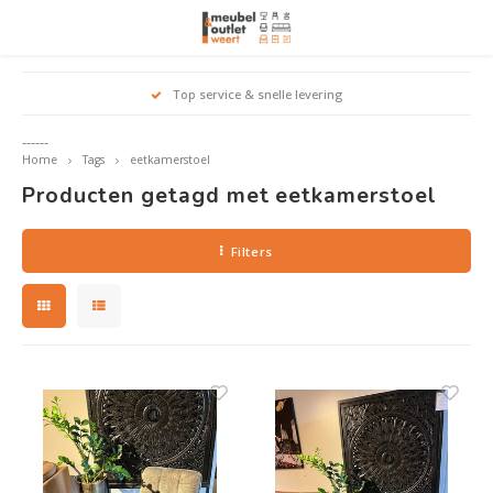
Hoofdmenu / woonmeubelen
Hoofdmenu 
Hoofdmenu 
Hoofdmenu 
Top service & snelle levering
Woonmeubelen
------
Home
Tags
eetkamerstoel
Banken
outle
Outle
Producten getagd met eetkamerstoel
Outle
Hoekt
Outle
Relaxstoelen
Filters
outle
Dressoirs
Eetkamerstoelen
Eetkamertafels
Fauteuils