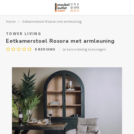
Home
Eetkamerstoel Rosora met armleuning
Hoofdmenu / woonmeubelen
Hoofdmenu 
Hoofdmenu 
Hoofdmenu 
Woonmeubelen
TOWER LIVING
Eetkamerstoel Rosora met armleuning
0
REVIEWS
Je beoordeling toevoegen
Banken
outle
Outle
Outle
Hoekt
Outle
Relaxstoelen
outle
Dressoirs
Eetkamerstoelen
Eetkamertafels
Fauteuils