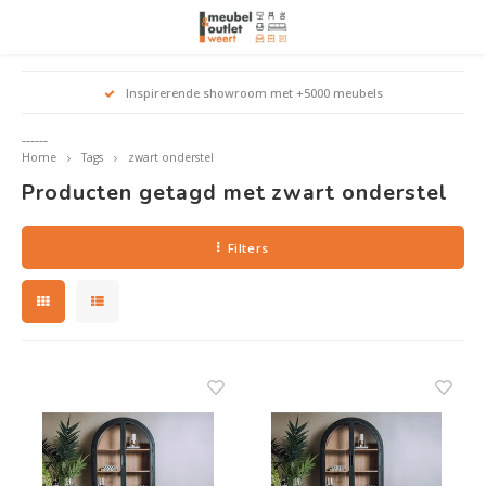
Hoofdmenu / woonmeubelen
Hoofdmenu 
Hoofdmenu 
Hoofdmenu 
Inspirerende showroom met +5000 meubels
Woonmeubelen
------
Home
Tags
zwart onderstel
Banken
outle
Outle
Producten getagd met zwart onderstel
Outle
Hoekt
Outle
Relaxstoelen
Filters
outle
Dressoirs
Eetkamerstoelen
Eetkamertafels
Fauteuils