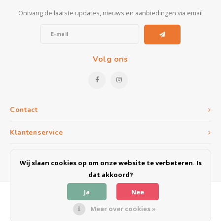
Ontvang de laatste updates, nieuws en aanbiedingen via email
Volg ons
Contact
Klantenservice
Mijn account
Wij slaan cookies op om onze website te verbeteren. Is
dat akkoord?
Ja
Nee
Meer over cookies »
© Copyright 2026 Meubel & Outlet Weert - Powered by
Lightspeed
- Theme
by
Shopmonkey