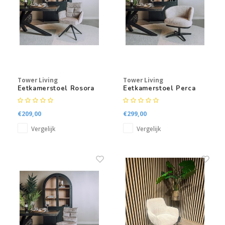
Kasten
Salontafels
Tv-meubelen
Tower Living
Tower Living
Barkrukken
Eetkamerstoel Rosora
Eetkamerstoel Perca
met armleuning
Eetkamerbanken
€209,00
€299,00
Vergelijk
Vergelijk