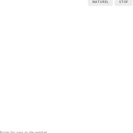
NATUREL
STOF
lkom bij ons in de winkel.