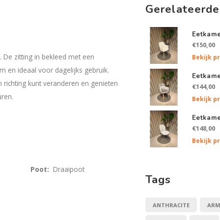
Gerelateerde
Eetkame
€150,00
 De zitting in bekleed met een
Bekijk p
m en ideaal voor dagelijks gebruik.
Eetkame
 richting kunt veranderen en genieten
€144,00
uren.
Bekijk p
Eetkame
€148,00
Bekijk p
Taupe
Poot:
Draaipoot
Tags
ANTHRACITE
ARM