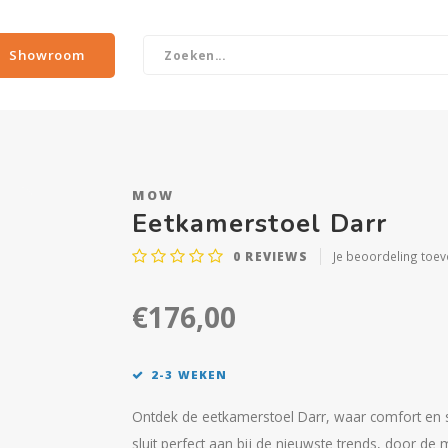
Showroom
MOW
Eetkamerstoel Darr
0
REVIEWS
Je beoordeling toe
€176,00
2-3 WEKEN
Ontdek de eetkamerstoel Darr, waar comfort en 
sluit perfect aan bij de nieuwste trends, door d