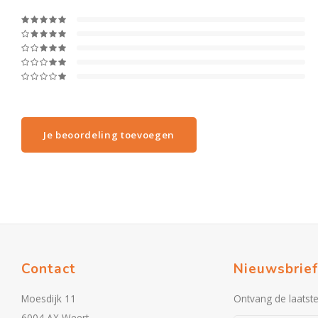
Je beoordeling toevoegen
Contact
Nieuwsbrief
Moesdijk 11
Ontvang de laatst
6004 AX Weert