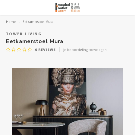
Home
Eetkamerstoel Mura
Hoofdmenu / woonmeubelen
Hoofdmenu 
Hoofdmenu 
Hoofdmenu 
Woonmeubelen
TOWER LIVING
Eetkamerstoel Mura
0
REVIEWS
Je beoordeling toevoegen
Banken
outle
Outle
Outle
Hoekt
Outle
Relaxstoelen
outle
Dressoirs
Eetkamerstoelen
Eetkamertafels
Fauteuils