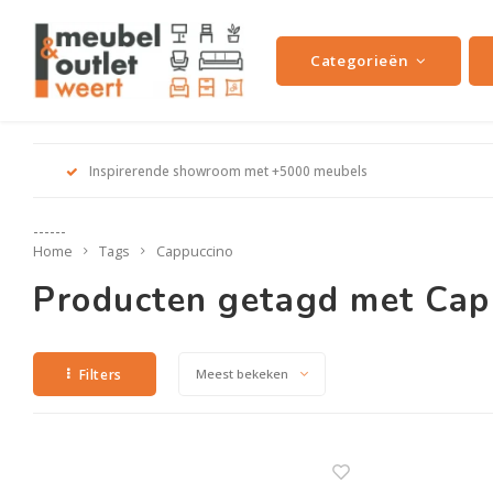
Categorieën
Inspirerende showroom met +5000 meubels
------
Home
Tags
Cappuccino
Producten getagd met Cap
Filters
Meest bekeken