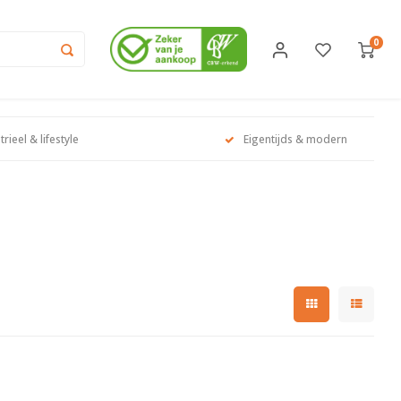
0
trieel & lifestyle
Eigentijds & modern