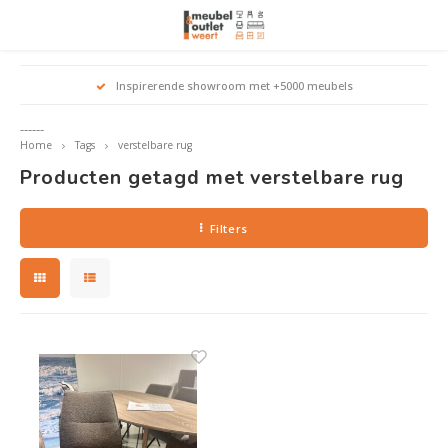
Hoofdmenu / woonmeubelen
Hoofdmenu 
Hoofdmenu 
Hoofdmenu 
Inspirerende showroom met +5000 meubels
Woonmeubelen
------
Home
Tags
verstelbare rug
Banken
outle
Outle
Producten getagd met verstelbare rug
Outle
Hoekt
Outle
Relaxstoelen
Filters
outle
Dressoirs
Eetkamerstoelen
Eetkamertafels
Fauteuils