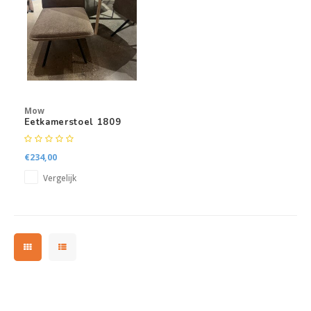
Kasten
Salontafels
Tv-meubelen
Mow
Barkrukken
Eetkamerstoel 1809
Eetkamerbanken
€234,00
Vergelijk