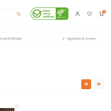
0
trieel & lifestyle
Eigentijds & modern