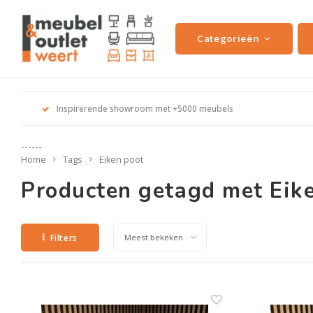
Categorieën
Inspirerende showroom met +5000 meubels
------
Home
Tags
Eiken poot
Producten getagd met Eik
Filters
Meest bekeken