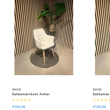
MOW
MOW
Eetkamerstoel Asher
Eetkamer
€150,00
€130,00