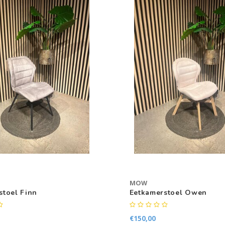
MOW
stoel Finn
Eetkamerstoel Owen
€150,00