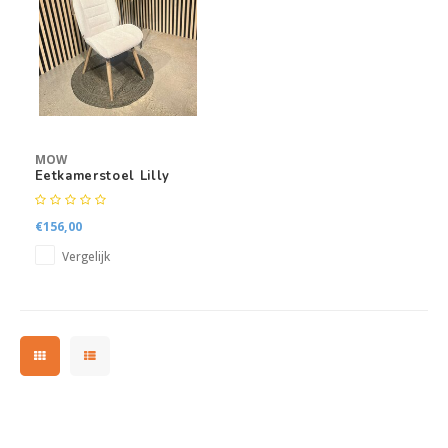
Kasten
Salontafels
Tv-meubelen
MOW
Barkrukken
Eetkamerstoel Lilly
Eetkamerbanken
€156,00
Vergelijk