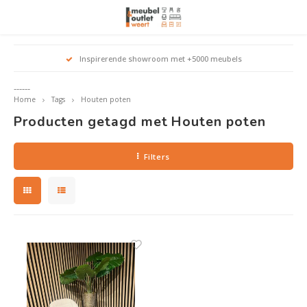
Hoofdmenu / woonmeubelen
Hoofdmenu 
Hoofdmenu 
Hoofdmenu 
Inspirerende showroom met +5000 meubels
Woonmeubelen
------
Home
Tags
Houten poten
Banken
outle
Outle
Producten getagd met Houten poten
Outle
Hoekt
Outle
Relaxstoelen
Filters
outle
Dressoirs
Eetkamerstoelen
Eetkamertafels
Fauteuils