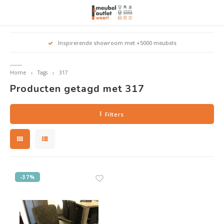
Hoofdmenu / woonmeubelen
Hoofdmenu 
Hoofdmenu 
Hoofdmenu 
Inspirerende showroom met +5000 meubels
Woonmeubelen
------
Home
Tags
317
Banken
outle
Outle
Producten getagd met 317
Outle
Hoekt
Outle
Relaxstoelen
Filters
outle
Dressoirs
Eetkamerstoelen
-37%
Eetkamertafels
Fauteuils