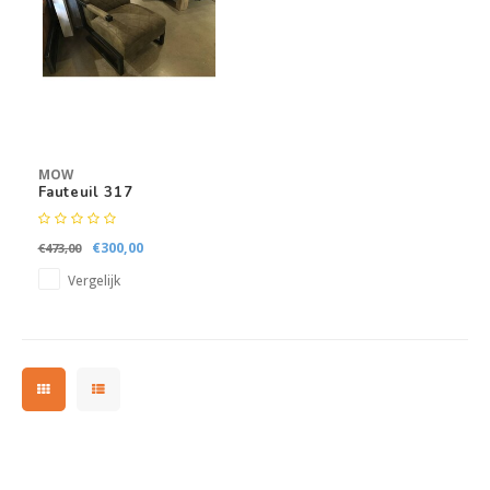
Kasten
Salontafels
Tv-meubelen
MOW
Barkrukken
Fauteuil 317
Eetkamerbanken
€300,00
€473,00
Vergelijk