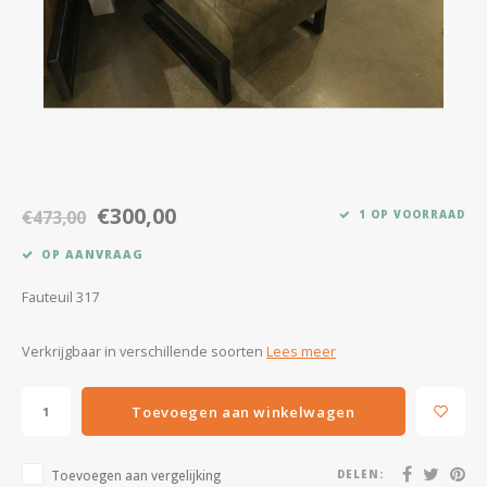
Kasten
Salontafels
Tv-meubelen
Barkrukken
€300,00
€473,00
1 OP VOORRAAD
Eetkamerbanken
OP AANVRAAG
Fauteuil 317
Verkrijgbaar in verschillende soorten
Lees meer
Toevoegen aan winkelwagen
Toevoegen aan vergelijking
DELEN: