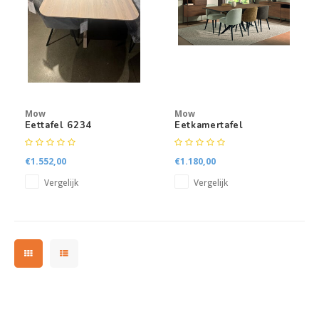
Kasten
Salontafels
Tv-meubelen
Mow
Mow
Barkrukken
Eettafel 6234
Eetkamertafel
Wellington
Eetkamerbanken
€1.552,00
€1.180,00
Vergelijk
Vergelijk