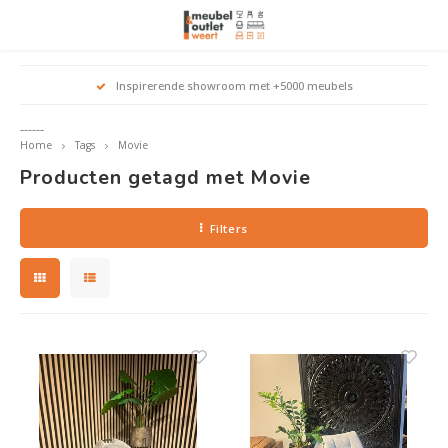
Hoofdmenu / woonmeubelen
Hoofdmenu 
Hoofdmenu 
Hoofdmenu 
Inspirerende showroom met +5000 meubels
Woonmeubelen
------
Home
Tags
Movie
Banken
outle
Outle
Producten getagd met Movie
Outle
Hoekt
Outle
Relaxstoelen
Filters
outle
Dressoirs
Eetkamerstoelen
Eetkamertafels
Fauteuils