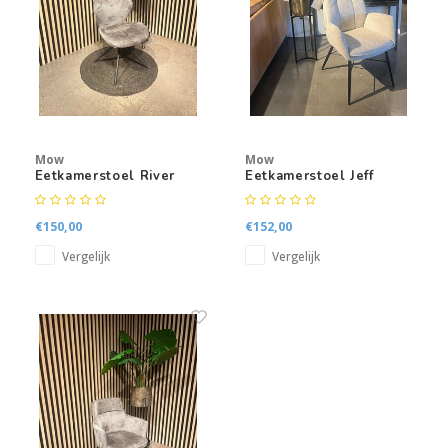
Kasten
Salontafels
Tv-meubelen
Mow
Mow
Barkrukken
Eetkamerstoel River
Eetkamerstoel Jeff
Eetkamerbanken
€150,00
€152,00
Vergelijk
Vergelijk