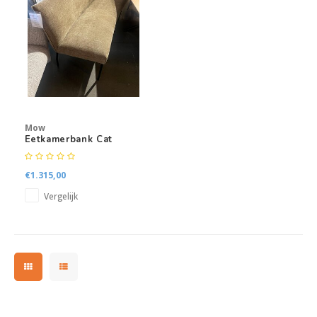
Kasten
Salontafels
Tv-meubelen
Barkrukken
Mow
Eetkamerbank Cat
Eetkamerbanken
Ovaal
€1.315,00
Vergelijk