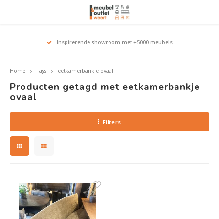
Hoofdmenu / woonmeubelen
Hoofdmenu 
Hoofdmenu 
Hoofdmenu 
Inspirerende showroom met +5000 meubels
Woonmeubelen
------
Home
Tags
eetkamerbankje ovaal
Banken
outle
Outle
Producten getagd met eetkamerbankje
Outle
Hoekt
Outle
ovaal
Relaxstoelen
outle
Filters
Dressoirs
Eetkamerstoelen
Eetkamertafels
Fauteuils