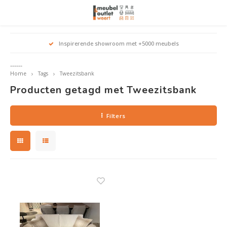
Hoofdmenu / woonmeubelen
Hoofdmenu 
Hoofdmenu 
Hoofdmenu 
Inspirerende showroom met +5000 meubels
Woonmeubelen
------
Home
Tags
Tweezitsbank
Banken
outle
Outle
Producten getagd met Tweezitsbank
Outle
Hoekt
Outle
Relaxstoelen
Filters
outle
Dressoirs
Eetkamerstoelen
Eetkamertafels
Fauteuils