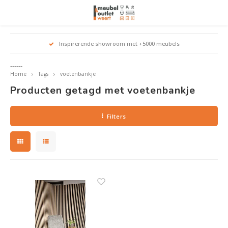
Hoofdmenu / woonmeubelen
Hoofdmenu 
Hoofdmenu 
Hoofdmenu 
Inspirerende showroom met +5000 meubels
Woonmeubelen
------
Home
Tags
voetenbankje
Banken
outle
Outle
Producten getagd met voetenbankje
Outle
Hoekt
Outle
Relaxstoelen
Filters
outle
Dressoirs
Eetkamerstoelen
Eetkamertafels
Fauteuils