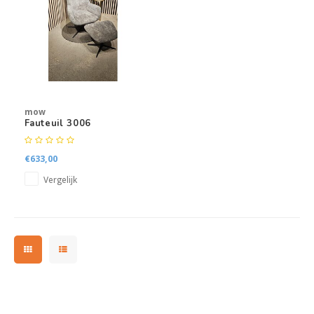
Kasten
Salontafels
Tv-meubelen
mow
Barkrukken
Fauteuil 3006
Eetkamerbanken
€633,00
Vergelijk