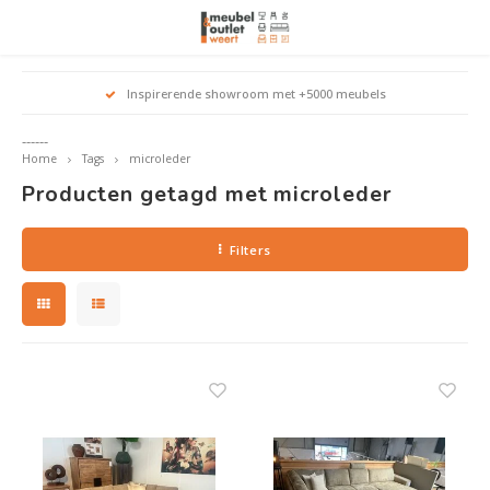
Hoofdmenu / woonmeubelen
Hoofdmenu 
Hoofdmenu 
Hoofdmenu 
Inspirerende showroom met +5000 meubels
Top s
Woonmeubelen
------
Home
Tags
microleder
Banken
outle
Outle
Producten getagd met microleder
Outle
Hoekt
Outle
Relaxstoelen
Filters
outle
Dressoirs
Eetkamerstoelen
Eetkamertafels
Fauteuils