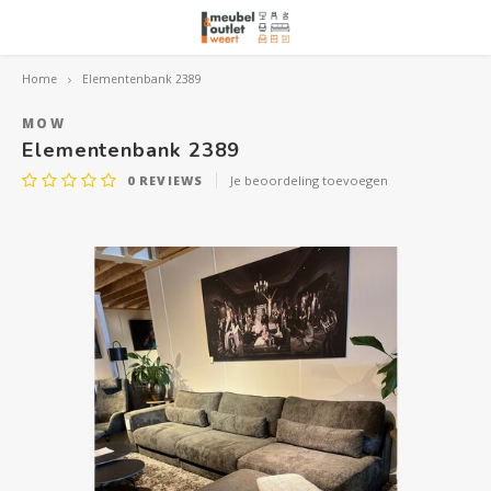
Home
Elementenbank 2389
Hoofdmenu / woonmeubelen
Hoofdmenu 
Hoofdmenu 
Hoofdmenu 
Woonmeubelen
MOW
Elementenbank 2389
0
REVIEWS
Je beoordeling toevoegen
Banken
outle
Outle
Outle
Hoekt
Outle
Relaxstoelen
outle
Dressoirs
Eetkamerstoelen
Eetkamertafels
Fauteuils