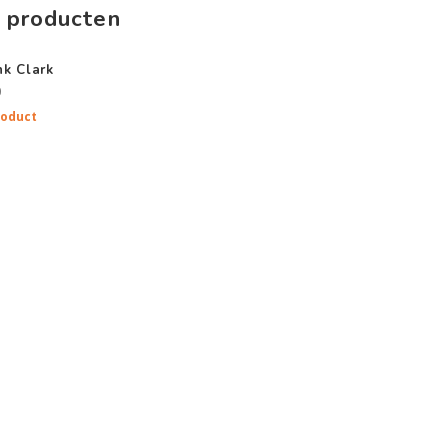
 producten
k Clark
0
roduct