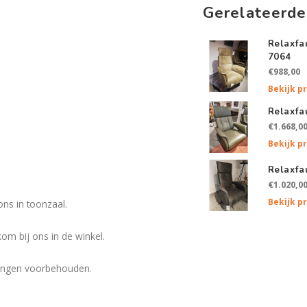
Gerelateerde
Relaxfa
7064
€988,00
Bekijk p
Relaxfa
€1.668,0
Bekijk p
Relaxfa
€1.020,0
Bekijk p
ons in toonzaal.
om bij ons in de winkel.
eringen voorbehouden.