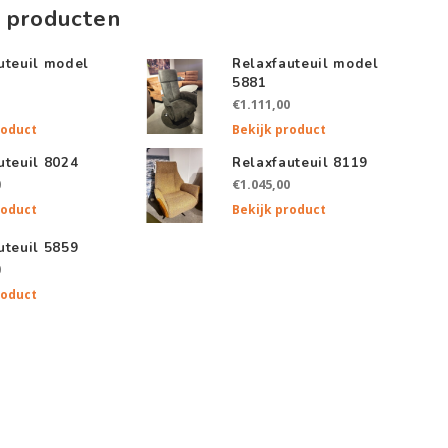
 producten
uteuil model
Relaxfauteuil model
5881
€1.111,00
roduct
Bekijk product
uteuil 8024
Relaxfauteuil 8119
0
€1.045,00
roduct
Bekijk product
uteuil 5859
0
roduct