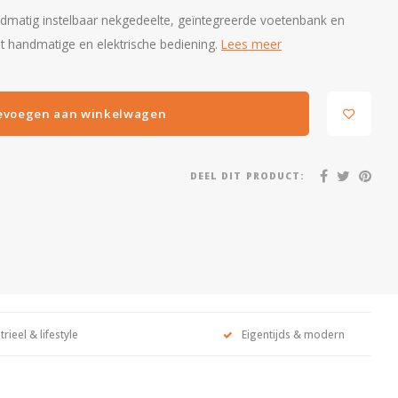
ndmatig instelbaar nekgedeelte, geïntegreerde voetenbank en
it handmatige en elektrische bediening.
Lees meer
evoegen aan winkelwagen
DEEL DIT PRODUCT:
trieel & lifestyle
Eigentijds & modern