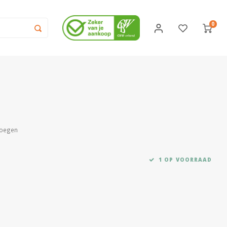
0
voegen
1 OP VOORRAAD