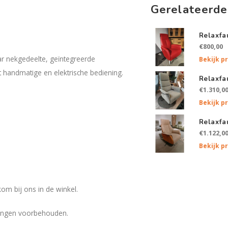
Gerelateerde
Relaxfa
€800,00
ar nekgedeelte, geïntegreerde
Bekijk p
t handmatige en elektrische bediening.
Relaxfa
€1.310,0
Bekijk p
Relaxfa
€1.122,0
Bekijk p
om bij ons in de winkel.
eringen voorbehouden.