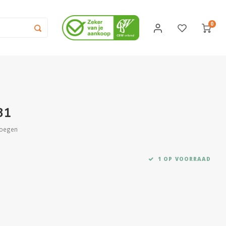
0
81
voegen
1 OP VOORRAAD