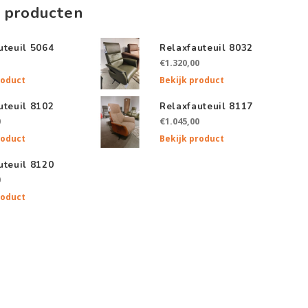
 producten
uteuil 5064
Relaxfauteuil 8032
€1.320,00
roduct
Bekijk product
uteuil 8102
Relaxfauteuil 8117
0
€1.045,00
roduct
Bekijk product
uteuil 8120
0
roduct