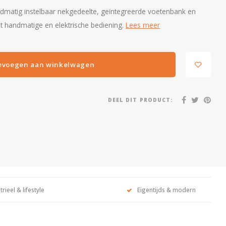
ndmatig instelbaar nekgedeelte, geïntegreerde voetenbank en
it handmatige en elektrische bediening.
Lees meer
evoegen aan winkelwagen
DEEL DIT PRODUCT:
trieel & lifestyle
Eigentijds & modern