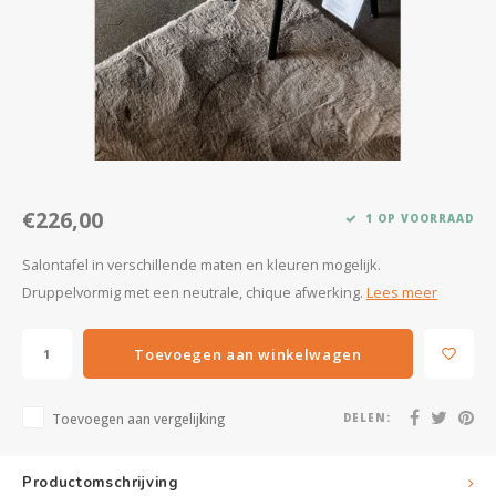
Kasten
Salontafels
Tv-meubelen
Barkrukken
€226,00
1 OP VOORRAAD
Eetkamerbanken
Salontafel in verschillende maten en kleuren mogelijk.
Druppelvormig met een neutrale, chique afwerking.
Lees meer
Toevoegen aan winkelwagen
Toevoegen aan vergelijking
DELEN:
Productomschrijving