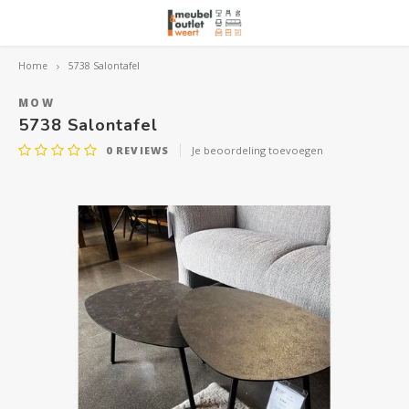
Home
5738 Salontafel
Hoofdmenu / woonmeubelen
Hoofdmenu 
Hoofdmenu 
Hoofdmenu 
Woonmeubelen
MOW
5738 Salontafel
0
REVIEWS
Je beoordeling toevoegen
Banken
outle
Outle
Outle
Hoekt
Outle
Relaxstoelen
outle
Dressoirs
Eetkamerstoelen
Eetkamertafels
Fauteuils