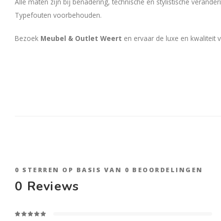
Alle maten zijn bij benadering, technische en stylistische verand
Typefouten voorbehouden.
Bezoek
Meubel & Outlet Weert
en ervaar de luxe en kwaliteit 
0
STERREN OP BASIS VAN
0
BEOORDELINGEN
0
Reviews