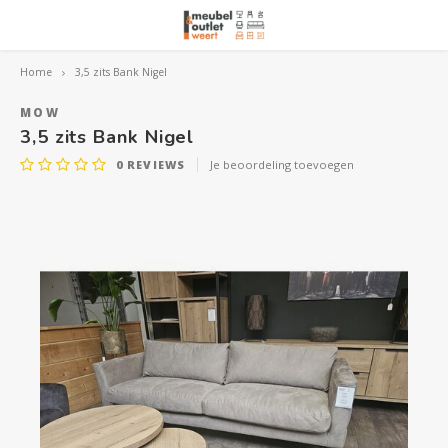
Home
3,5 zits Bank Nigel
Hoofdmenu / woonmeubelen
Hoofdmenu 
Hoofdmenu 
Hoofdmenu 
Woonmeubelen
MOW
3,5 zits Bank Nigel
0
REVIEWS
Je beoordeling toevoegen
Banken
outle
Outle
Outle
Hoekt
Outle
Relaxstoelen
outle
Dressoirs
Eetkamerstoelen
Eetkamertafels
Fauteuils