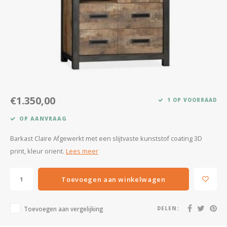
Kasten
Salontafels
Tv-meubelen
Barkrukken
€1.350,00
1 OP VOORRAAD
Eetkamerbanken
OP AANVRAAG
Barkast Claire Afgewerkt met een slijtvaste kunststof coating 3D
print, kleur orient.
Lees meer
Toevoegen aan winkelwagen
Toevoegen aan vergelijking
DELEN: