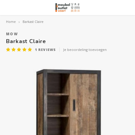
Home
Barkast Claire
Hoofdmenu / woonmeubelen
Hoofdmenu 
Hoofdmenu 
Hoofdmenu 
Woonmeubelen
MOW
Barkast Claire
1
REVIEWS
Je beoordeling toevoegen
Banken
outle
Outle
Outle
Hoekt
Outle
Relaxstoelen
outle
Dressoirs
Eetkamerstoelen
Eetkamertafels
Fauteuils