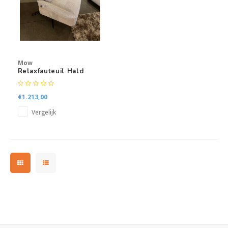
Kasten
Salontafels
Tv-meubelen
Mow
Relaxfauteuil Hald
Barkrukken
€1.213,00
Eetkamerbanken
Vergelijk