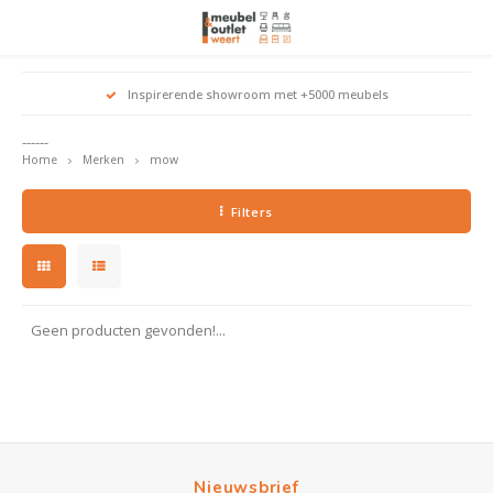
Hoofdmenu / woonmeubelen
Hoofdmenu 
Hoofdmenu 
Hoofdmenu 
Inspirerende showroom met +5000 meubels
Woonmeubelen
------
Home
Merken
mow
Banken
outle
Outle
Outle
Hoekt
Outle
Filters
Relaxstoelen
outle
Dressoirs
Geen producten gevonden!...
Eetkamerstoelen
Eetkamertafels
Fauteuils
Nieuwsbrief