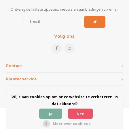
Kasten
Ontvang de laatste updates, nieuws en aanbiedingen via email
Salontafels
Tv-meubelen
Volg ons
Barkrukken
Eetkamerbanken
Contact
Klantenservice
Mijn account
Wij slaan cookies op om onze website te verbeteren. Is
dat akkoord?
Ja
Nee
Meer over cookies »
© Copyright 2026 Meubel & Outlet Weert - Powered by
Lightspeed
- Theme