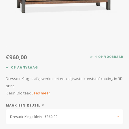
Kasten
Salontafels
Tv-meubelen
Barkrukken
€960,00
1 OP VOORRAAD
Eetkamerbanken
OP AANVRAAG
Dressoir King, is afgewerkt met een slijtvaste kunststof coating in 3D
print.
Kleur: Old teak
Lees meer
MAAK EEN KEUZE:
*
Dressoir Kinga klein - €960,00