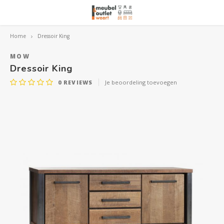
Home
Dressoir King
Hoofdmenu / woonmeubelen
Hoofdmenu 
Hoofdmenu 
Hoofdmenu 
Woonmeubelen
MOW
Dressoir King
0
REVIEWS
Je beoordeling toevoegen
Banken
outle
Outle
Outle
Hoekt
Outle
Relaxstoelen
outle
Dressoirs
Eetkamerstoelen
Eetkamertafels
Fauteuils