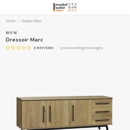
Home
Dressoir Marc
Hoofdmenu / woonmeubelen
Hoofdmenu 
Hoofdmenu 
Hoofdmenu 
Woonmeubelen
MOW
Dressoir Marc
0
REVIEWS
Je beoordeling toevoegen
Banken
outle
Outle
Outle
Hoekt
Outle
Relaxstoelen
outle
Dressoirs
Eetkamerstoelen
Eetkamertafels
Fauteuils