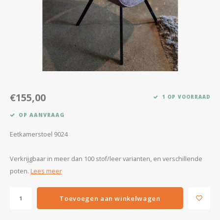
Kasten
Salontafels
Tv-meubelen
Barkrukken
€155,00
1 OP VOORRAAD
Eetkamerbanken
OP AANVRAAG
Eetkamerstoel 9024
Verkrijgbaar in meer dan 100 stof/leer varianten, en verschillende
poten.
Lees meer
Toevoegen aan winkelwagen