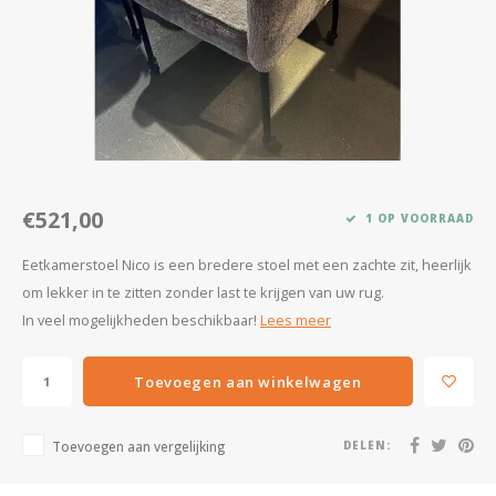
Kasten
Salontafels
Tv-meubelen
Barkrukken
€521,00
1 OP VOORRAAD
Eetkamerbanken
Eetkamerstoel Nico is een bredere stoel met een zachte zit, heerlijk
om lekker in te zitten zonder last te krijgen van uw rug.
In veel mogelijkheden beschikbaar!
Lees meer
Toevoegen aan winkelwagen
Toevoegen aan vergelijking
DELEN: