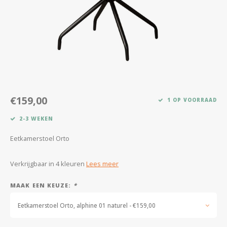
Kasten
Salontafels
Tv-meubelen
Barkrukken
€159,00
1 OP VOORRAAD
Eetkamerbanken
2-3 WEKEN
Eetkamerstoel Orto
Verkrijgbaar in 4 kleuren
Lees meer
MAAK EEN KEUZE:
*
Eetkamerstoel Orto, alphine 01 naturel - €159,00