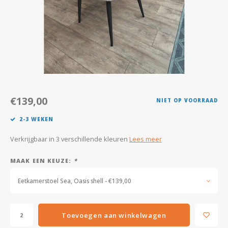
Kasten
Salontafels
Tv-meubelen
Barkrukken
€139,00
NIET OP VOORRAAD
Eetkamerbanken
2-3 WEKEN
Verkrijgbaar in 3 verschillende kleuren
Lees meer
MAAK EEN KEUZE:
*
Eetkamerstoel Sea, Oasis shell - €139,00
Toevoegen aan winkelwagen