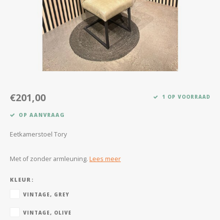
Kasten
Salontafels
Tv-meubelen
Barkrukken
€201,00
1 OP VOORRAAD
Eetkamerbanken
OP AANVRAAG
Eetkamerstoel Tory
Met of zonder armleuning.
Lees meer
KLEUR:
VINTAGE, GREY
VINTAGE, OLIVE