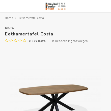
Home
Eetkamertafel Costa
Hoofdmenu / woonmeubelen
Hoofdmenu 
Hoofdmenu 
Hoofdmenu 
Woonmeubelen
MOW
Eetkamertafel Costa
0
REVIEWS
Je beoordeling toevoegen
Banken
outle
Outle
Outle
Hoekt
Outle
Relaxstoelen
outle
Dressoirs
Eetkamerstoelen
Eetkamertafels
Fauteuils