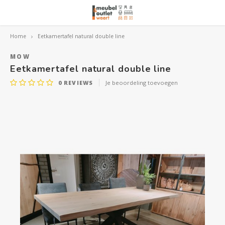
Home
Eetkamertafel natural double line
Hoofdmenu / woonmeubelen
Hoofdmenu 
Hoofdmenu 
Hoofdmenu 
Woonmeubelen
MOW
Eetkamertafel natural double line
0
REVIEWS
Je beoordeling toevoegen
Banken
outle
Outle
Outle
Hoekt
Outle
Relaxstoelen
outle
Dressoirs
Eetkamerstoelen
Eetkamertafels
Fauteuils