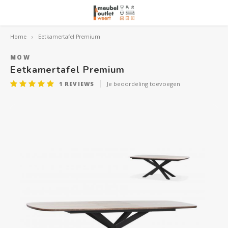
Home
Eetkamertafel Premium
Hoofdmenu / woonmeubelen
Hoofdmenu 
Hoofdmenu 
Hoofdmenu 
Woonmeubelen
MOW
Eetkamertafel Premium
1
REVIEWS
Je beoordeling toevoegen
Banken
outle
Outle
Outle
Hoekt
Outle
Relaxstoelen
outle
Dressoirs
Eetkamerstoelen
Eetkamertafels
Fauteuils