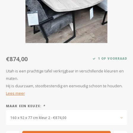
Kasten
Salontafels
Tv-meubelen
Barkrukken
€874,00
1 OP VOORRAAD
Eetkamerbanken
Utah is een prachtige tafel verkrijgbaar in verschillende kleuren en
maten.
Hij is duurzaam, stootbestendig en eenvoudig schoon te houden.
Lees meer
MAAK EEN KEUZE:
*
160 x 92 x 77 cm kleur 2 - €874,00