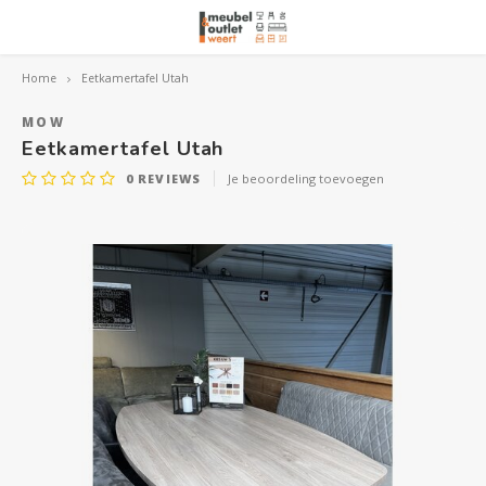
Home
Eetkamertafel Utah
Hoofdmenu / woonmeubelen
Hoofdmenu 
Hoofdmenu 
Hoofdmenu 
Woonmeubelen
MOW
Eetkamertafel Utah
0
REVIEWS
Je beoordeling toevoegen
Banken
outle
Outle
Outle
Hoekt
Outle
Relaxstoelen
outle
Dressoirs
Eetkamerstoelen
Eetkamertafels
Fauteuils